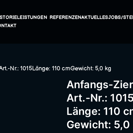
ISTORIE
LEISTUNGEN
REFERENZEN
AKTUELLES
JOBS/STE
Kunstschmiede A
ONTAKT
Passau – Geländer
rt.-Nr.: 1015Länge: 110 cmGewicht: 5,0 kg
Metallbau, Schmie
Anfangs-Zie
Schneidermühle,
Art.-Nr.: 101
Länge: 110 c
Schmiederarbeite
Gewicht: 5,0