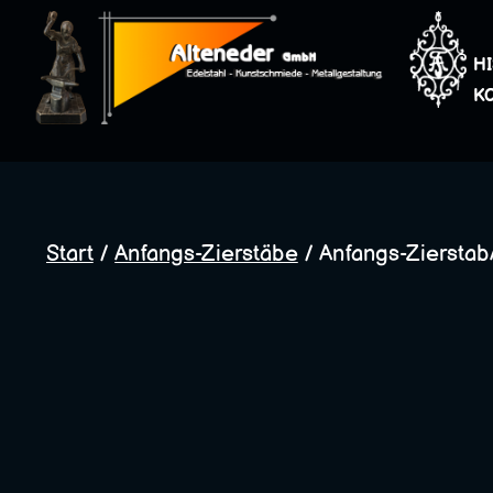
Zum
Inhalt
H
springen
K
Start
/
Anfangs-Zierstäbe
/ Anfangs-ZierstabA