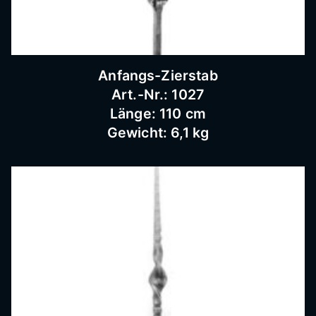
Schnei
dermü
Anfangs-Zierstab
Art.-Nr.: 1027
hle,
Länge: 110 cm
Gewicht: 6,1 kg
Schmi
ederar
beiten,