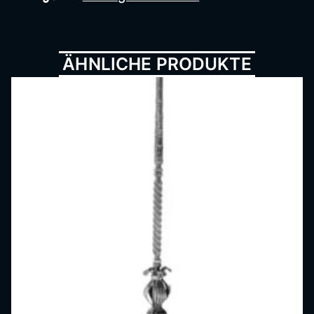
Metall
ÄHNLICHE PRODUKTE
bau,
Schmi
ede,
Schlos
serei,