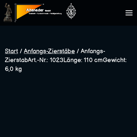
Zum
Inhalt
Kunsts
springen
chmie
Start
/
Anfangs-Zierstäbe
/ Anfangs-
ZierstabArt.-Nr.: 1023Länge: 110 cmGewicht:
de
6,0 kg
Altene
der
GmbH