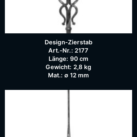
Schnei
dermü
Design-Zierstab
hle,
Art.-Nr.: 2177
Länge: 90 cm
Gewicht: 2,8 kg
Schmi
Mat.: ∅ 12 mm
ederar
beiten,