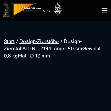
Zum
Inhalt
Kunsts
springen
chmie
Start
/
Design-Zierstäbe
/ Design-
ZierstabArt.-Nr.: 2194Länge: 90 cmGewicht:
de
0,8 kgMat.: ∅ 12 mm
Altene
der
GmbH