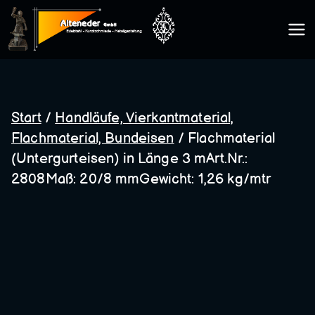
Zum
Inhalt
Kunsts
springen
chmie
Start
/
Handläufe, Vierkantmaterial,
Flachmaterial, Bundeisen
/ Flachmaterial
de
(Untergurteisen) in Länge 3 mArt.Nr.:
2808Maß: 20/8 mmGewicht: 1,26 kg/mtr
Altene
der
GmbH