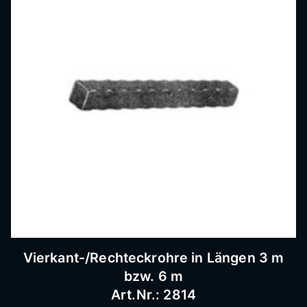
Bausc
hlosse
rei
Vierkant-/Rechteckrohre in Längen 3 m
bzw. 6 m
Art.Nr.: 2814