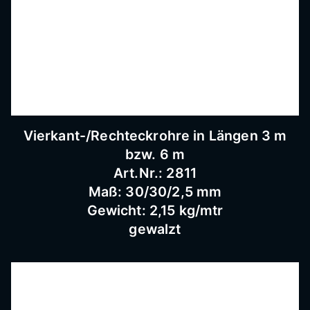
Schnei
dermü
hle,
Vierkant-/Rechteckrohre in Längen 3 m
bzw. 6 m
Schmi
Art.Nr.: 2811
Maß: 30/30/2,5 mm
ederar
Gewicht: 2,15 kg/mtr
gewalzt
beiten,