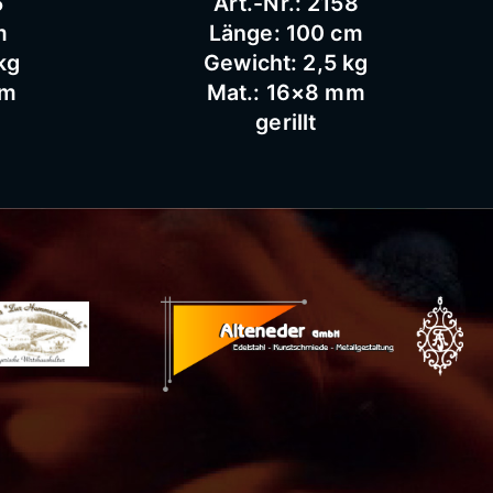
5
Art.-Nr.: 2158
m
Länge: 100 cm
kg
Gewicht: 2,5 kg
mm
Mat.: 16×8 mm
gerillt