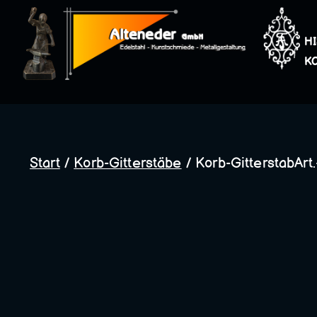
Zum
Inhalt
H
springen
K
Start
/
Korb-Gitterstäbe
/ Korb-GitterstabArt.