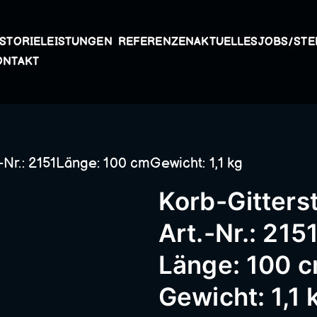
ISTORIE
LEISTUNGEN
REFERENZEN
AKTUELLES
JOBS/STE
Kunstschmiede A
ONTAKT
Passau – Geländer
-Nr.: 2151Länge: 100 cmGewicht: 1,1 kg
Metallbau, Schmie
Korb-Gitters
Schneidermühle,
Art.-Nr.: 215
Länge: 100 
Schmiederarbeite
Gewicht: 1,1 