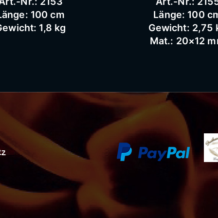
Art.-Nr.: 2153
Art.-Nr.: 215
Länge: 100 cm
Länge: 100 c
ewicht: 1,8 kg
Gewicht: 2,75 
Mat.: 20×12 
tz