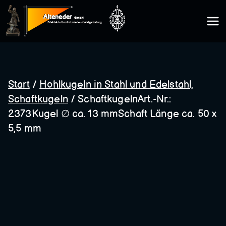
Zum
Inhalt
Kunsts
springen
chmie
Start
/
Hohlkugeln in Stahl und Edelstahl,
Schaftkugeln
/ SchaftkugelnArt.-Nr.:
de
2373Kugel ∅ ca. 13 mmSchaft Länge ca. 50 x
5,5 mm
Altene
der
GmbH