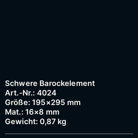
Passau
–
Geländ
er,
Schwere Barockelement
Art.-Nr.: 4024
Edelst
Größe: 195×295 mm
Mat.: 16×8 mm
Gewicht: 0,87 kg
ahl,