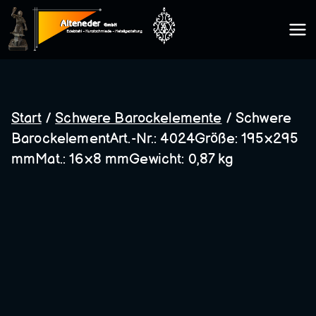
Zum
Inhalt
Kunsts
springen
chmie
Start
/
Schwere Barockelemente
/ Schwere
BarockelementArt.-Nr.: 4024Größe: 195×295
de
mmMat.: 16×8 mmGewicht: 0,87 kg
Altene
der
GmbH