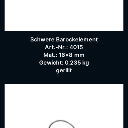
Schnei
dermü
Schwere Barockelement
hle,
Art.-Nr.: 4015
Mat.: 16×8 mm
Gewicht: 0,235 kg
Schmi
gerillt
ederar
beiten,