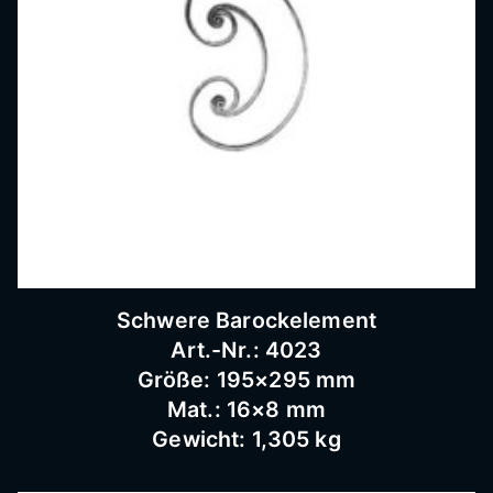
Bausc
hlosse
rei
Schwere Barockelement
Art.-Nr.: 4023
Größe: 195×295 mm
Mat.: 16×8 mm
Gewicht: 1,305 kg