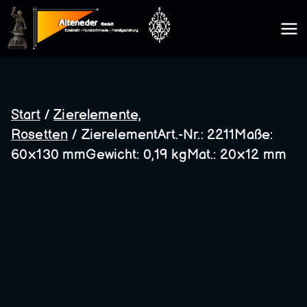
Zum
Inhalt
Kunsts
springen
chmie
Start
/
Zierelemente,
Rosetten
/ ZierelementArt.-Nr.: 2211Maße:
de
60×130 mmGewicht: 0,19 kgMat.: 20×12 mm
Altene
der
GmbH