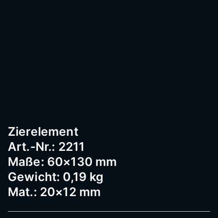
Passau
–
Geländ
er,
Zierelement
Art.-Nr.: 2211
Edelst
Maße: 60×130 mm
Gewicht: 0,19 kg
Mat.: 20×12 mm
ahl,