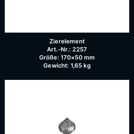
Schnei
dermü
Zierelement
hle,
Art.-Nr.: 2257
Größe: 170×50 mm
Gewicht: 1,65 kg
Schmi
ederar
beiten,