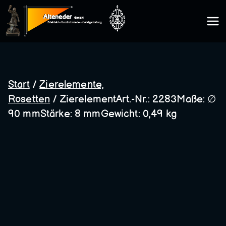
Zum
Inhalt
Kunsts
springen
chmie
Start
/
Zierelemente,
Rosetten
/ ZierelementArt.-Nr.: 2283Maße: ∅
de
90 mmStärke: 8 mmGewicht: 0,49 kg
Altene
der
GmbH