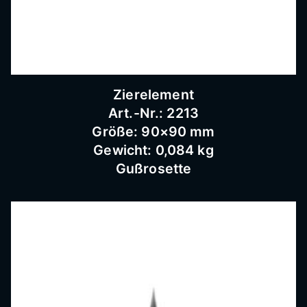
Schnei
dermü
Zierelement
hle,
Art.-Nr.: 2213
Größe: 90×90 mm
Gewicht: 0,084 kg
Schmi
Gußrosette
ederar
beiten,