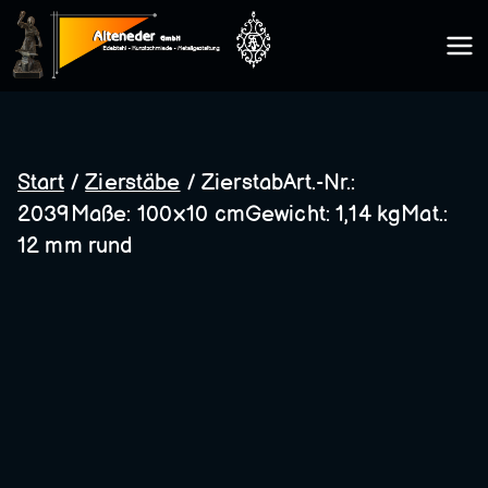
Zum
Inhalt
Kunsts
springen
chmie
Start
/
Zierstäbe
/ ZierstabArt.-Nr.:
2039Maße: 100×10 cmGewicht: 1,14 kgMat.:
de
12 mm rund
Altene
der
GmbH