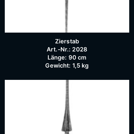
Schnei
dermü
Zierstab
hle,
Art.-Nr.: 2028
Länge: 90 cm
Gewicht: 1,5 kg
Schmi
ederar
beiten,