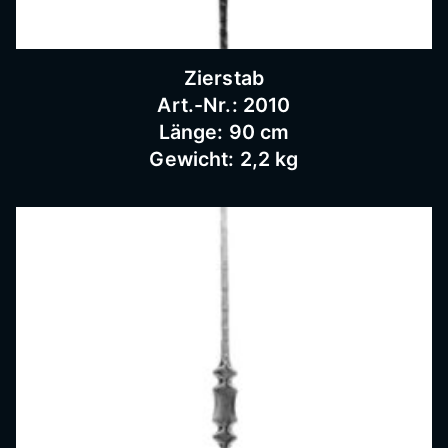
Schnei
Zierstab
dermü
Art.-Nr.: 2010
Länge: 90 cm
hle,
Gewicht: 2,2 kg
Schmi
ederar
beiten,