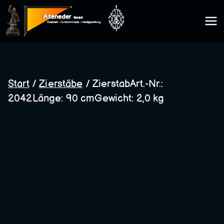
Zum
Inhalt
Kunsts
springen
chmie
Start
/
Zierstäbe
/ ZierstabArt.-Nr.:
2042Länge: 90 cmGewicht: 2,0 kg
de
Altene
der
GmbH