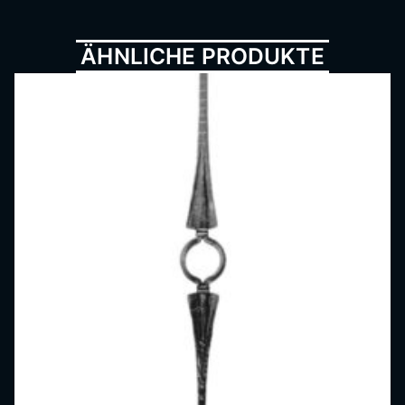
Metall
ÄHNLICHE PRODUKTE
bau,
Schmi
ede,
Schlos
serei,