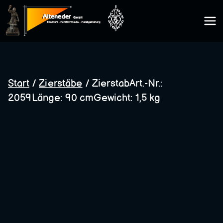
Zum
Inhalt
Kunsts
springen
chmie
Start
/
Zierstäbe
/ ZierstabArt.-Nr.:
2059Länge: 90 cmGewicht: 1,5 kg
de
Altene
der
GmbH