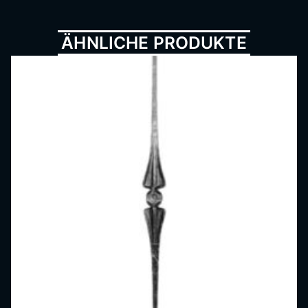
Metall
ÄHNLICHE PRODUKTE
bau,
Schmi
ede,
Schlos
serei,