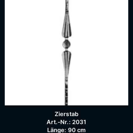
Zierstab
Art.-Nr.: 2031
Länge: 90 cm