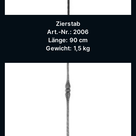
Schnei
Zierstab
dermü
Art.-Nr.: 2006
Länge: 90 cm
hle,
Gewicht: 1,5 kg
Schmi
ederar
beiten,