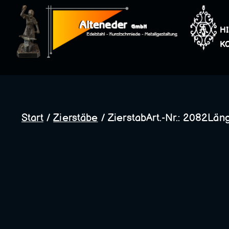
Zum
Inhalt
H
springen
K
Start
/
Zierstäbe
/ ZierstabArt.-Nr.: 2082Läng