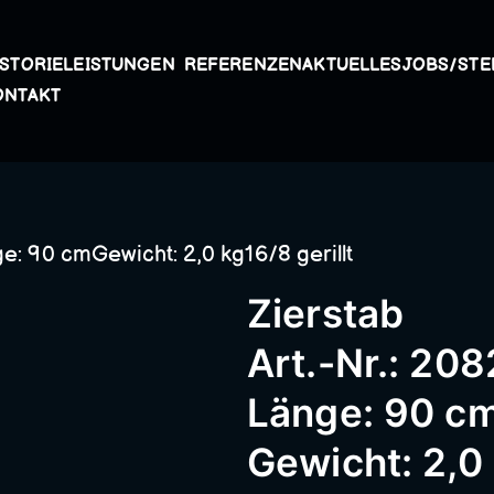
ISTORIE
LEISTUNGEN
REFERENZEN
AKTUELLES
JOBS/STE
Kunstschmiede A
ONTAKT
Passau – Geländer
e: 90 cmGewicht: 2,0 kg16/8 gerillt
Metallbau, Schmie
Zierstab
Schneidermühle,
Art.-Nr.: 208
Länge: 90 c
Schmiederarbeite
Gewicht: 2,0