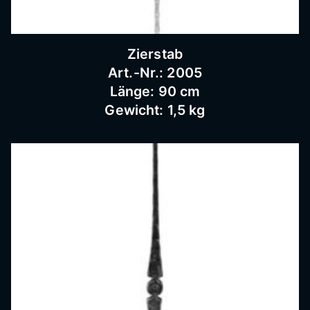
Schnei
Zierstab
dermü
Art.-Nr.: 2005
Länge: 90 cm
hle,
Gewicht: 1,5 kg
Schmi
ederar
beiten,