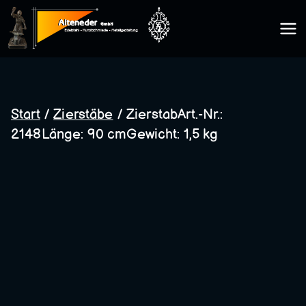
Zum
Inhalt
Kunsts
springen
chmie
Start
/
Zierstäbe
/ ZierstabArt.-Nr.:
2148Länge: 90 cmGewicht: 1,5 kg
de
Altene
der
GmbH