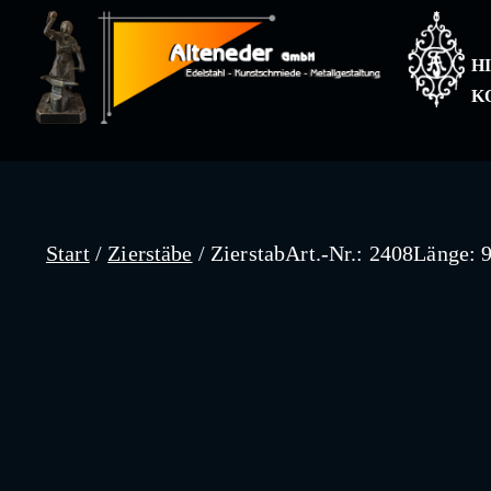
Zum
Inhalt
H
springen
K
Start
/
Zierstäbe
/ ZierstabArt.-Nr.: 2408Länge: