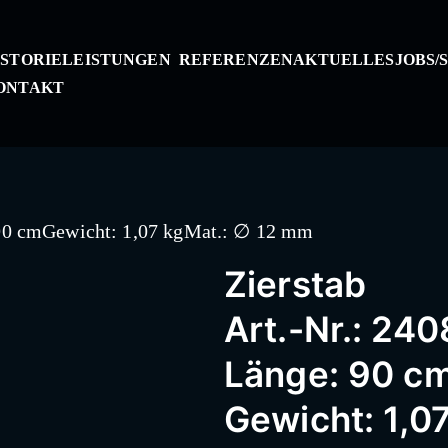
ISTORIE
LEISTUNGEN
REFERENZEN
AKTUELLES
JOBS/
Kunstschmiede Al
ONTAKT
Passau – Geländer,
 90 cmGewicht: 1,07 kgMat.: ∅ 12 mm
Metallbau, Schmied
Zierstab
Schneidermühle,
Art.-Nr.: 240
Länge: 90 c
Schmiederarbeiten,
Gewicht: 1,0