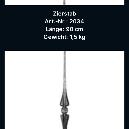
Schnei
Zierstab
Art.-Nr.: 2034
dermü
Länge: 90 cm
Gewicht: 1,5 kg
hle,
Schmi
ederar
beiten,