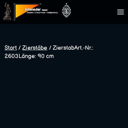
Zum
Inhalt
Kunsts
springen
chmie
Start
/
Zierstäbe
/ ZierstabArt.-Nr.:
2603Länge: 90 cm
de
Altene
der
GmbH