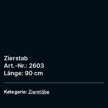
Passau
–
Geländ
Zierstab
er,
Art.-Nr.: 2603
Länge: 90 cm
Edelst
Kategorie:
Zierstäbe
ahl,