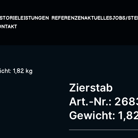
ISTORIE
LEISTUNGEN
REFERENZEN
AKTUELLES
JOBS/STE
Kunstschmiede A
ONTAKT
Passau – Geländer
cht: 1,82 kg
Metallbau, Schmie
Zierstab
Schneidermühle,
Art.-Nr.: 268
Gewicht: 1,8
Schmiederarbeite