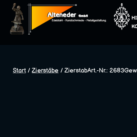
Zum
Inhalt
H
springen
K
Start
/
Zierstäbe
/ ZierstabArt.-Nr.: 2683Gewi