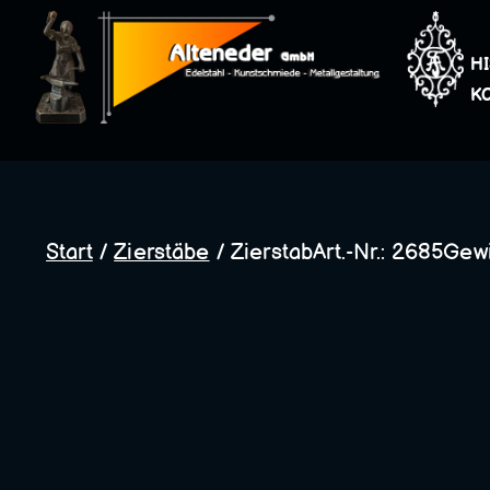
Zum
Inhalt
H
springen
K
Start
/
Zierstäbe
/ ZierstabArt.-Nr.: 2685Gewi