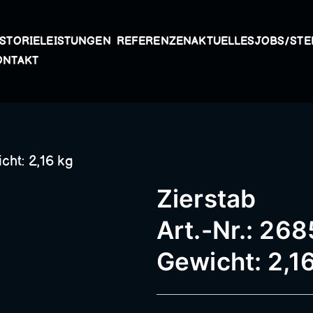
ISTORIE
LEISTUNGEN
REFERENZEN
AKTUELLES
JOBS/STE
Kunstschmiede A
ONTAKT
Passau – Geländer
cht: 2,16 kg
Metallbau, Schmie
Zierstab
Schneidermühle,
Art.-Nr.: 268
Gewicht: 2,1
Schmiederarbeite