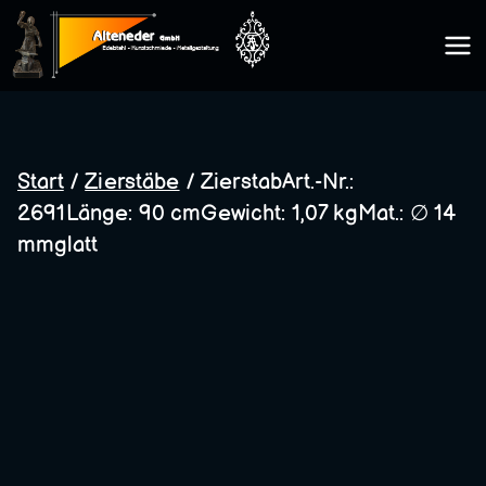
Zum
Inhalt
Kunsts
springen
chmie
Start
/
Zierstäbe
/ ZierstabArt.-Nr.:
2691Länge: 90 cmGewicht: 1,07 kgMat.: ∅ 14
de
mmglatt
Altene
der
GmbH