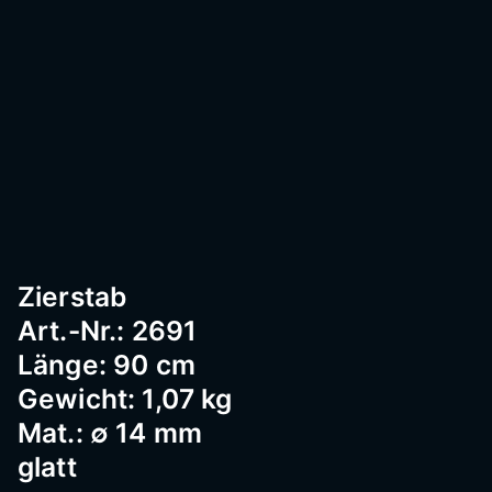
Passau
–
Geländ
er,
Zierstab
Art.-Nr.: 2691
Edelst
Länge: 90 cm
Gewicht: 1,07 kg
Mat.: ∅ 14 mm
ahl,
glatt