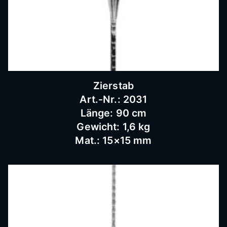
Schnei
dermü
hle,
Zierstab
Art.-Nr.: 2031
Länge: 90 cm
Schmi
Gewicht: 1,6 kg
Mat.: 15×15 mm
ederar
beiten,