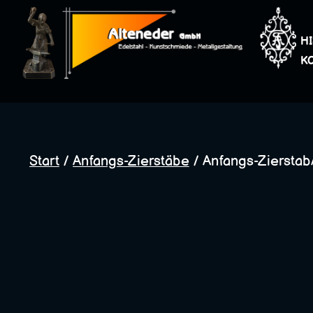
Zum
Inhalt
H
springen
K
Start
/
Anfangs-Zierstäbe
/ Anfangs-ZierstabA