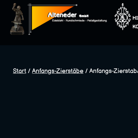
Zum
Inhalt
H
springen
K
Start
/
Anfangs-Zierstäbe
/ Anfangs-ZierstabA