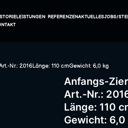
ISTORIE
LEISTUNGEN
REFERENZEN
AKTUELLES
JOBS/STE
Kunstschmiede A
ONTAKT
Passau – Geländer
rt.-Nr.: 2016Länge: 110 cmGewicht: 6,0 kg
Metallbau, Schmie
Anfangs-Zie
Schneidermühle,
Art.-Nr.: 201
Länge: 110 c
Schmiederarbeite
Gewicht: 6,0