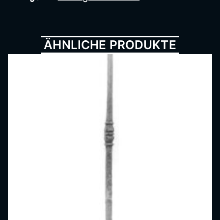
Metall
ÄHNLICHE PRODUKTE
bau,
Schmi
ede,
Schlos
serei,