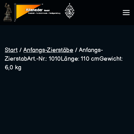
Zum
Inhalt
Kunsts
springen
chmie
Start
/
Anfangs-Zierstäbe
/ Anfangs-
ZierstabArt.-Nr.: 1010Länge: 110 cmGewicht:
de
6,0 kg
Altene
der
GmbH