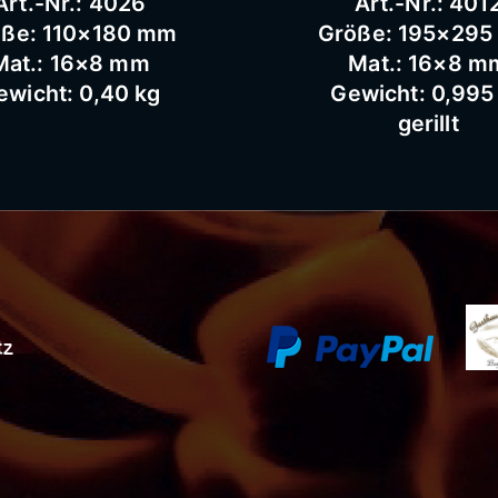
Art.-Nr.: 4026
Art.-Nr.: 401
öße: 110×180 mm
Größe: 195×29
Mat.: 16×8 mm
Mat.: 16×8 m
ewicht: 0,40 kg
Gewicht: 0,995
gerillt
tz