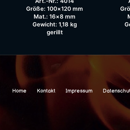
Art.-Nr.: 4014
Größe: 100×120 mm
Gr
Mat.: 16×8 mm
Gewicht: 1,18 kg
G
gerillt
Home
Kontakt
Impressum
Datenschu