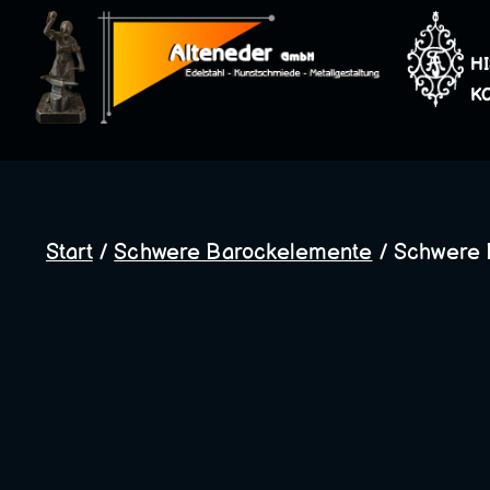
Zum
Inhalt
H
springen
K
Start
/
Schwere Barockelemente
/ Schwere 