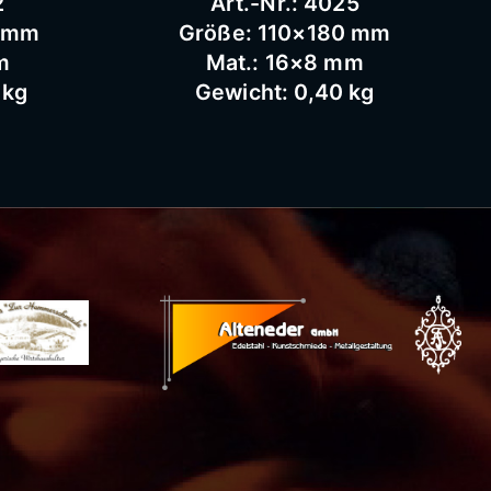
2
Art.-Nr.: 4025
5 mm
Größe: 110×180 mm
m
Mat.: 16×8 mm
 kg
Gewicht: 0,40 kg